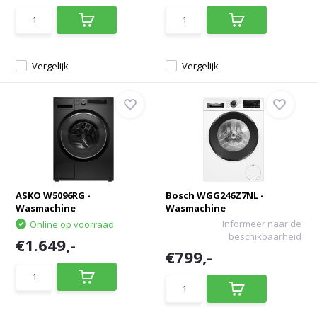
Vergelijk
Vergelijk
ASKO W5096RG -
Bosch WGG246Z7NL -
Wasmachine
Wasmachine
Informeer naar de
Online op voorraad
beschikbaarheid
€1.649,-
€799,-