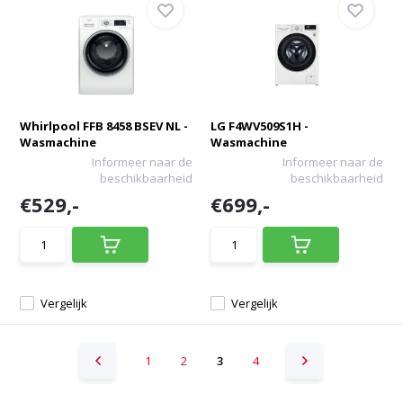
Whirlpool FFB 8458 BSEV NL -
LG F4WV509S1H -
Wasmachine
Wasmachine
Informeer naar de
Informeer naar de
beschikbaarheid
beschikbaarheid
€529,-
€699,-
Vergelijk
Vergelijk
1
2
3
4