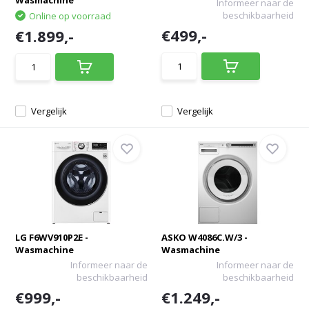
Wasmachine
Informeer naar de
beschikbaarheid
Online op voorraad
€499,-
€1.899,-
Vergelijk
Vergelijk
LG F6WV910P2E -
ASKO W4086C.W/3 -
Wasmachine
Wasmachine
Informeer naar de
Informeer naar de
beschikbaarheid
beschikbaarheid
€999,-
€1.249,-