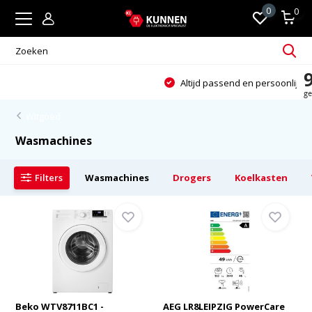
0
0
Altijd passend en persoonlijk advies
Witgoed
Wasmachines
Filters
Wasmachines
Drogers
Koelkasten
Beko WTV8711BC1 -
AEG LR8LEIPZIG PowerCare