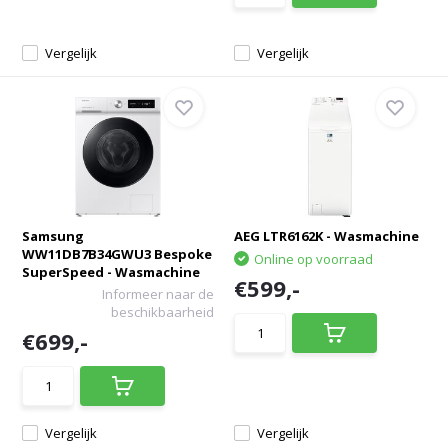
Vergelijk
Vergelijk
Samsung
AEG LTR6162K - Wasmachine
WW11DB7B34GWU3 Bespoke
Online op voorraad
SuperSpeed - Wasmachine
€599,-
Informeer naar de
beschikbaarheid
€699,-
Vergelijk
Vergelijk