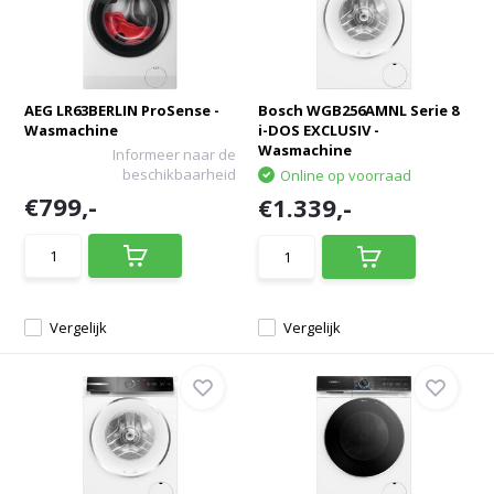
AEG LR63BERLIN ProSense -
Bosch WGB256AMNL Serie 8
Wasmachine
i-DOS EXCLUSIV -
Wasmachine
Informeer naar de
beschikbaarheid
Online op voorraad
€799,-
€1.339,-
Vergelijk
Vergelijk